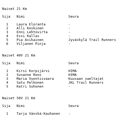
Naiset 21 Km

Sija   Nimi                     Seura                  
  1    Laura Eloranta           -                      
  2    Alli Koskinen            -                      
  3    Enni Lehtovirta          -                      
  4    Essi Kallas              -                      
  5    Pia Asikainen            Jyväskylä Trail Runners
  6    Viljanen Pinja           -                      
Naiset 40V 21 Km

Sija   Nimi                     Seura                  
  1    Kirsi Korpijärvi         HIMA                   
  2    Susanne Roos             HIMA                   
  3    Maria Vuontisvaara       Kuusaan vaeltajat      
  4    Satu Pelkonen            JKL Trail Runners      
  5    Katri Suhonen            -                      
Naiset 50V 21 Km

Sija   Nimi                     Seura                  