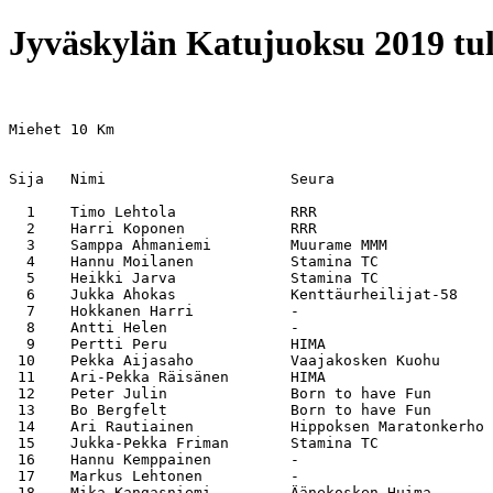
Jyväskylän Katujuoksu 2019 tul
Miehet 10 Km

Sija   Nimi                     Seura                  
  1    Timo Lehtola             RRR                    
  2    Harri Koponen            RRR                    
  3    Samppa Ahmaniemi         Muurame MMM            
  4    Hannu Moilanen           Stamina TC             
  5    Heikki Jarva             Stamina TC             
  6    Jukka Ahokas             Kenttäurheilijat-58    
  7    Hokkanen Harri           -                      
  8    Antti Helen              -                      
  9    Pertti Peru              HIMA                   
 10    Pekka Aijasaho           Vaajakosken Kuohu      
 11    Ari-Pekka Räisänen       HIMA                   
 12    Peter Julin              Born to have Fun       
 13    Bo Bergfelt              Born to have Fun       
 14    Ari Rautiainen           Hippoksen Maratonkerho 
 15    Jukka-Pekka Friman       Stamina TC             
 16    Hannu Kemppainen         -                      
 17    Markus Lehtonen          -                      
 18    Mika Kangasniemi         Äänekosken Huima       