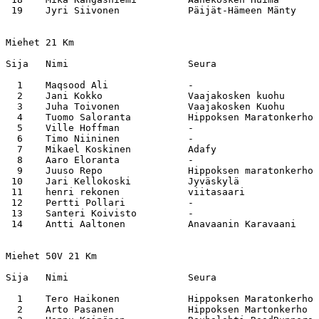
 19    Jyri Siivonen            Päijät-Hämeen Mänty    
Miehet 21 Km

Sija   Nimi                     Seura                  
  1    Maqsood Ali              -                      
  2    Jani Kokko               Vaajakosken kuohu      
  3    Juha Toivonen            Vaajakosken Kuohu      
  4    Tuomo Saloranta          Hippoksen Maratonkerho 
  5    Ville Hoffman            -                      
  6    Timo Niininen            -                      
  7    Mikael Koskinen          Adafy                  
  8    Aaro Eloranta            -                      
  9    Juuso Repo               Hippoksen maratonkerho 
 10    Jari Kellokoski          Jyväskylä              
 11    henri rekonen            viitasaari             
 12    Pertti Pollari           -                      
 13    Santeri Koivisto         -                      
 14    Antti Aaltonen           Anavaanin Karavaani    
Miehet 50V 21 Km

Sija   Nimi                     Seura                  
  1    Tero Haikonen            Hippoksen Maratonkerho 
  2    Arto Pasanen             Hippoksen Martonkerho  