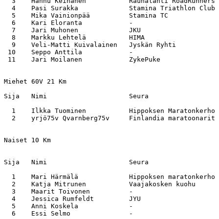
  3    Hannu Keinänen           Rauhalahti RoadRunners 
  4    Pasi Surakka             Stamina Triathlon Club 
  5    Mika Vainionpää          Stamina TC             
  6    Kari Eloranta            -                      
  7    Jari Muhonen             JKU                    
  8    Markku Lehtelä           HIMA                   
  9    Veli-Matti Kuivalainen   Jyskän Ryhti           
 10    Seppo Anttila            -                      
 11    Jari Moilanen            ZykePuke               
Miehet 60V 21 Km

Sija   Nimi                     Seura                  
  1    Ilkka Tuominen           Hippoksen Maratonkerho 
  2    yrjö75v Qvarnberg75v     Finlandia maratoonarit 
Naiset 10 Km

Sija   Nimi                     Seura                  
  1    Mari Härmälä             Hippoksen maratonkerho 
  2    Katja Mitrunen           Vaajakosken kuohu      
  3    Maarit Toivonen          -                      
  4    Jessica Rumfeldt         JYU                    
  5    Anni Koskela             -                      
  6    Essi Selmo               -                      